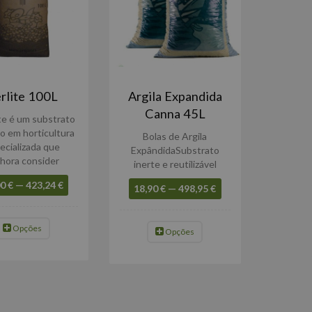
rlite 100L
Argila Expandida
Canna 45L
ite é um substrato
do em horticultura
Bolas de Argila
ecializada que
ExpândidaSubstrato
hora consider
inerte e reutilizável
0 € — 423,24 €
18,90 € — 498,95 €
Opções
Opções