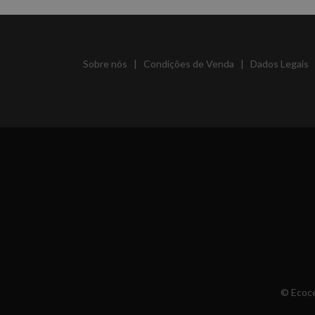
Sobre nós
|
Condições de Venda
|
Dados Legais
© Ecoce