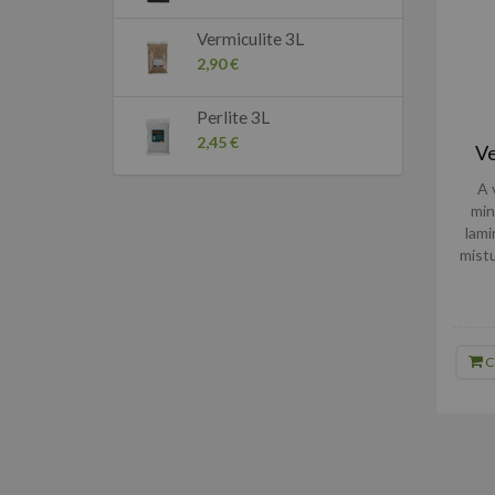
Vermiculite 3L
2,90 €
Perlite 3L
2,45 €
Ve
A 
min
lami
mist
C