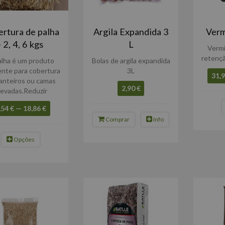
rtura de palha
Argila Expandida 3
Verm
- 2, 4, 6 kgs
L
Vermi
retençã
alha é um produto
Bolas de argila expandida
ente para cobertura
3L
31,9
anteiros ou camas
2,90 €
levadas.Reduzir
,54 € — 18,86 €
Comprar
Info
Opções