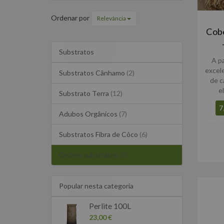
Ordenar por
Relevância
Cobe
Substratos
A p
excel
Substratos Cânhamo
(2)
de c
e
Substrato Terra
(12)
7
Adubos Orgânicos
(7)
Substratos Fibra de Côco
(6)
Outros substratos
(8)
Popular nesta categoria
Perlite 100L
23,00 €