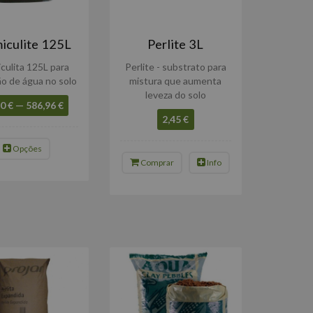
iculite 125L
Perlite 3L
culita 125L para
Perlite - substrato para
o de água no solo
mistura que aumenta
leveza do solo
0 € — 586,96 €
2,45 €
Opções
Comprar
Info