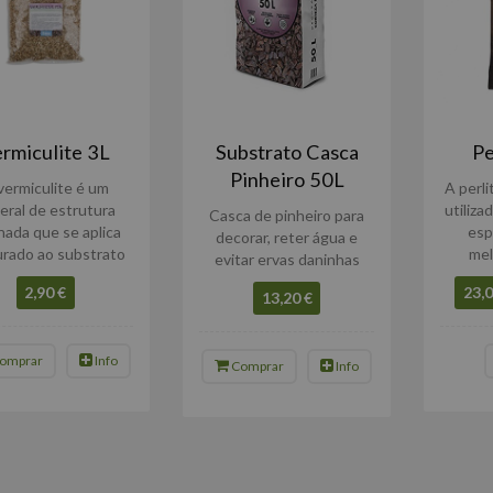
rmiculite 3L
Substrato Casca
Pe
Pinheiro 50L
vermiculite é um
A perl
eral de estrutura
utiliza
Casca de pinheiro para
nada que se aplica
esp
decorar, reter água e
urado ao substrato
mel
evitar ervas daninhas
2,90 €
23,0
13,20 €
omprar
Info
Comprar
Info