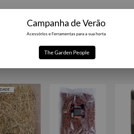
HIDROPONIA
NOVIDADES
CONTACTOS
Campanha de Verão
ZANTES
REGA
PRAGAS
GERMINAÇÃO/ENRAIZAMENTO
Acessórios e Ferramentas para a sua horta
ITORIZAÇÃO/CONTROLO
TERRATECK
SERVIÇOS
PRESENT
The Garden People
IDADE