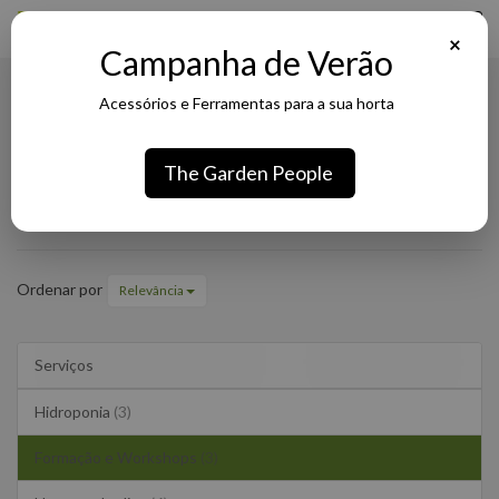
×
Campanha de Verão
Acessórios e Ferramentas para a sua horta
Formação e Workshops
The Garden People
Formação
Serviços
Formação e Workshops
e
Workshops
Ordenar por
Relevância
Serviços
Hidroponia
(3)
Formação e Workshops
(3)