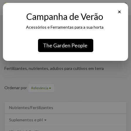
×
Campanha de Verão
Acessórios e Ferramentas para a sua horta
Fertilizantes para Terra
The Garden People
Fertilizantes
Nutrientes/Fertilizantes
Fertilizantes para Terra
para
Fertilizantes, nutrientes, adubos para cultivos em terra
Terra
Ordenar por
Relevância
Nutrientes/Fertilizantes
Suplementos e pH