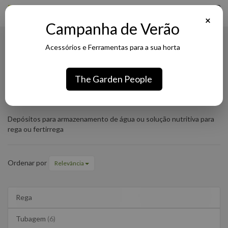
×
Campanha de Verão
Acessórios e Ferramentas para a sua horta
Depósitos de Rega
The Garden People
Depósitos
Rega
Depósitos de Rega
de
Depósitos para armazenamento de água ou solução nutritiva para
rega ou fertirrega
Rega
Ordenar por
Relevância
Rega
Tubagem
(6)