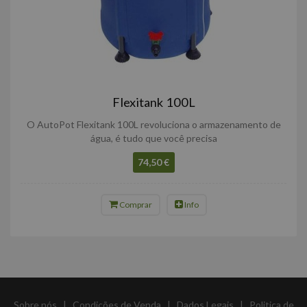
Flexitank 100L
O AutoPot Flexitank 100L revoluciona o armazenamento de
água, é tudo que você precisa
74,50 €
Comprar
Info
Sobre nós
|
Condições de Venda
|
Dados Legais
|
Politica de