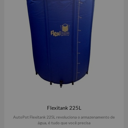
Flexitank 225L
AutoPot Flexitank 225L revoluciona o armazenamento de
água, é tudo que você precisa